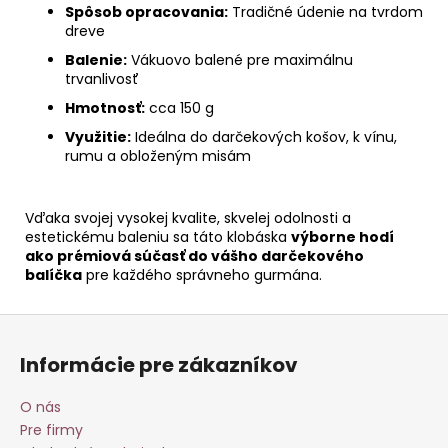
Spôsob opracovania:
Tradičné údenie na tvrdom
dreve
Balenie:
Vákuovo balené pre maximálnu
trvanlivosť
Hmotnosť:
cca 150 g
Využitie:
Ideálna do darčekových košov, k vínu,
rumu a obloženým misám
Vďaka svojej vysokej kvalite, skvelej odolnosti a
estetickému baleniu sa táto klobáska
výborne hodí
ako prémiová súčasť do vášho darčekového
balíčka
pre každého správneho gurmána.
Z
á
Informácie pre zákazníkov
p
ä
O nás
t
Pre firmy