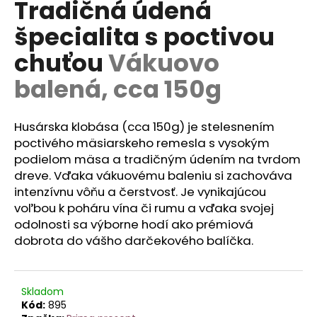
Tradičná údená
á
špecialita s poctivou
j
s
chuťou
Vákuovo
ť
balená, cca 150g
?
Husárska klobása (cca 150g) je stelesnením
poctivého mäsiarskeho remesla s vysokým
podielom mäsa a tradičným údením na tvrdom
HĽADAŤ
dreve. Vďaka vákuovému baleniu si zachováva
intenzívnu vôňu a čerstvosť. Je vynikajúcou
voľbou k poháru vína či rumu a vďaka svojej
odolnosti sa výborne hodí ako prémiová
O
d
dobrota do vášho darčekového balíčka.
p
o
r
Skladom
ú
Kód:
895