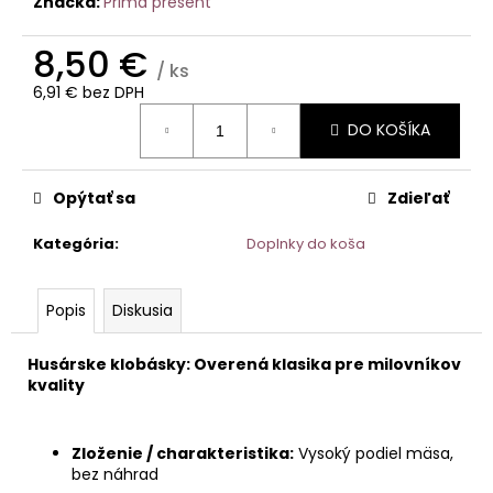
č
Značka:
Prima present
a
m
8,50 €
/ ks
e
6,91 € bez DPH
Jednotková
DO KOŠÍKA
cena:
DARČEKOVÝ
KÔŠ
MILKA
Opýtať sa
Zdieľať
32
€
Kategória
:
Doplnky do koša
Popis
Diskusia
Husárske klobásky: Overená klasika pre milovníkov
kvality
Zloženie / charakteristika:
Vysoký podiel mäsa,
bez náhrad