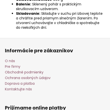
Balenie:
Sklenený pohár s praktickým
skrutkovacím uzáverom.
Skladovanie:
Skladujte v suchu pri izbovej teplote
a chráňte pred priamym slnečným žiarením. Po
otvorení uchovávajte v chladničke a spotrebujte
do niekoľkých dní.
Z
á
Informácie pre zákazníkov
p
ä
O nás
t
Pre firmy
i
Obchodné podmienky
e
Ochrana osobných údajov
Doprava a platba
Kontaktujte nás
Prijímame online platby