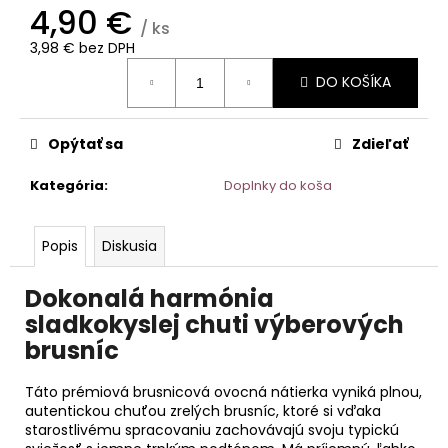
č
4,90 €
a
/ ks
m
3,98 € bez DPH
e
Jednotková
DO KOŠÍKA
cena:
ČOKOLÁDOVÉ
ZLATÉ
Opýtať sa
Zdieľať
EURO
MINCE
Kategória
:
Doplnky do koša
Z
MLIEČNEJ
ČOKOLÁDY
|
Popis
Diskusia
SLADKÉ
PENIAZE
Dokonalá harmónia
Z
ČOKOLÁDY
sladkokyslej chuti výberových
2,90
brusníc
€
Táto prémiová brusnicová ovocná nátierka vyniká plnou,
autentickou chuťou zrelých brusníc, ktoré si vďaka
starostlivému spracovaniu zachovávajú svoju typickú