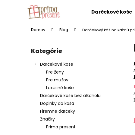
K
Prejsť
na
o
Darčekové koše
obsah
Späť
Späť
š
do
do
í
Domov
Blog
Darčekový kôš na každú prí
k
obchodu
obchodu
B
o
Kategórie
Preskočiť
č
kategórie
n
Darčekové koše
ý
Pre ženy
p
Pre mužov
a
Luxusné koše
n
Darčekové koše bez alkoholu
e
Doplnky do koša
l
Firemné darčeky
Značky
Prima present