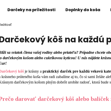
Darčeky na príležitosti
Doplnky do koša
ležitosť
Čo potrebujete nájsť?
Darčekový kôš na každú pr
HĽADAŤ
Blíži sa sviatok člena vašej rodiny alebo priateľa? Prípadne chcete 
to darčekovým košom alebo cukríkovou kyticou! U nás nájdete krásne
Eur!
Odporúčame
Darčekový kôš
je krásny a
praktický darček pre každú vekovú kate
a krásneho prúteného koša vám radi zabalíme aj to, čo si sami želáte al
Krásnym darčekovým košom plným dobrôt urobíte radosť, ktorá bude st
Prečo darovať darčekový kôš alebo balíček 