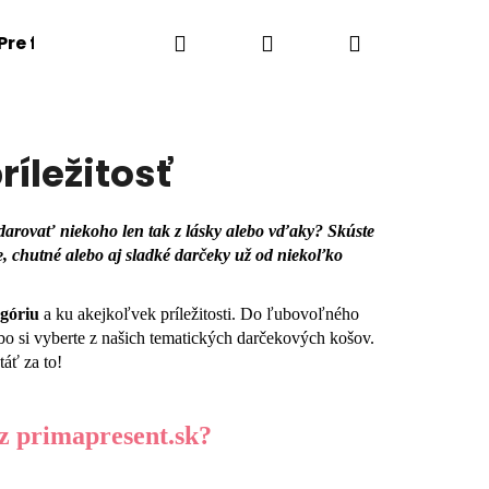
Hľadať
Prihlásenie
Nákupný
Pre firmy
Kontakt / O nás
Značky
košík
íležitosť
obdarovať niekoho len tak z lásky alebo vďaky? Skúste
, chutné alebo aj sladké darčeky už od niekoľko
góriu
a ku akejkoľvek príležitosti. Do ľubovoľného
ebo si vyberte z našich tematických darčekových košov.
áť za to!
Nasledujúce
z primapresent.sk?