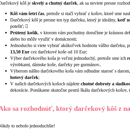
DARČEKOVÁ TRUHLICA OSLAVA
NÁDIELKA V JUT
Darčekový kôš je
skvelý a chutný darček
, ak sa neviete presne rozho
205 €
54,10 €
Kôš vám šetrí čas
, pretože si stačí vybrať z košov, ktoré sme nas
Darčekový kôš je presne ten typ darčeku, ktorý je ideálny,
keď n
potešiť; 
Prútený košík
, v ktorom vám pochutiny doručíme je krásnou de
alebo ho môže využiť v domácnosti;
Jednoducho si viete vybrať akúkoľvek hodnotu vášho darčeku, p
13,50 Eur
cez darčekové koše od 10 Eur;
Výber darčekového koša je veľmi jednoduchý, pretože sme ich
r
výrobkami, dámske koše, darčeky pre gurmánov..
Výberom nášho darčekového koša vám odbudne starosť s darom
hotový darček
;
V našich darčekových košoch nájdete
chutné dobroty a sladkost
dekorácie. Ponúkame skutočne pestrú škálu darčekových košov, t
Ako sa rozhodnúť, ktorý darčekový kôš z na
Nikdy to nebolo jednoduchšie!