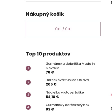
GURMÁNSKA DEBNIČKA MADE IN
SLOVAKIA
78 €
Nákupný košík
0
KS /
0 €
Top 10 produktov
Gurmánska debnička Made in
Slovakia
78 €
Darčeková truhlica Oslava
205 €
Nádielka v jutovej taške
54,10 €
Gurmánsky darčekový box
83 €