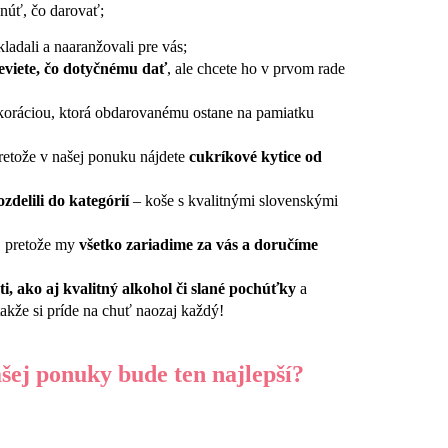
OVEJ TAŠKE
dnúť, čo darovať;
kladali a naaranžovali pre vás;
eviete, čo dotyčnému dať
, ale chcete ho v prvom rade
koráciou, ktorá obdarovanému ostane na pamiatku
retože v našej ponuku nájdete
cukríkové kytice od
ozdelili do kategórií
– koše s kvalitnými slovenskými
, pretože my
všetko zariadime za vás a doručíme
i, ako aj kvalitný alkohol či slané pochúťky
a
akže si príde na chuť naozaj každý!
šej ponuky bude ten najlepší?