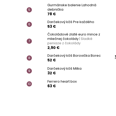
Gurmánske balenie Lahodná
debnička
78 €
Darčekový kôš Pre každého
53 €
Čokoládové zlaté euro mince z
mliečnej čokolády
| Sladké
peniaze z čokolády
2,90 €
Darčekový kôš Borovička Borec
52 €
Darčekový kôš Milka
32 €
Ferrero heart box
63 €