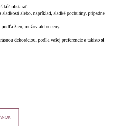
áš kôš obstarať.
sladkosti alebo, napríklad, sladké pochutiny, prípadne
u podľa žien, mužov alebo ceny.
 krásnou dekoráciou, podľa vašej preferencie a takisto
si
LÁNOK