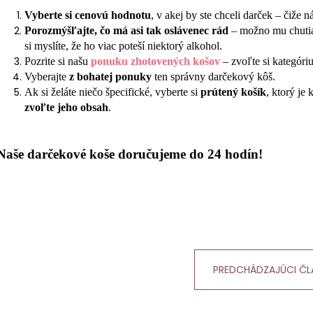
Vyberte si cenovú hodnotu
, v akej by ste chceli darček – čiže n
Porozmýšľajte, čo má asi tak oslávenec rád
– možno mu chutia 
si myslíte, že ho viac poteší niektorý alkohol.
Pozrite si našu
ponuku zhotovených košov
– zvoľte si kategóri
Vyberajte
z bohatej ponuky
ten správny darčekový kôš.
Ak si želáte niečo špecifické, vyberte si
prútený košík
, ktorý je
zvoľte jeho obsah
.
Naše darčekové koše doručujeme do 24 hodín!
PREDCHÁDZAJÚCI Č