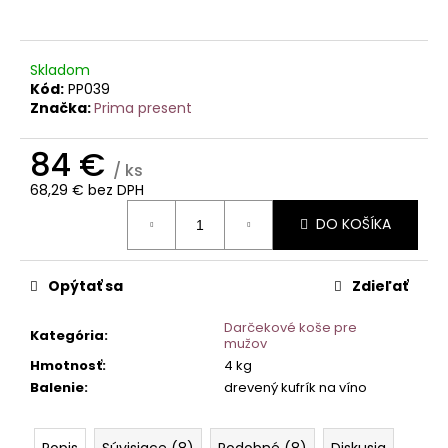
č
a
m
e
Skladom
Kód:
PP039
Značka:
Prima present
ČOKOLÁDOVÉ
ZLATÉ
84 €
EURO
/ ks
MINCE
68,29 € bez DPH
Z
Jednotková
MLIEČNEJ
DO KOŠÍKA
cena:
ČOKOLÁDY
|
SLADKÉ
PENIAZE
Opýtať sa
Zdieľať
Z
ČOKOLÁDY
Darčekové koše pre
Kategória
:
2,90
mužov
€
Hmotnosť
:
4 kg
Balenie
:
drevený kufrík na víno
Popis
Súvisiace (8)
Podobné (8)
Diskusia