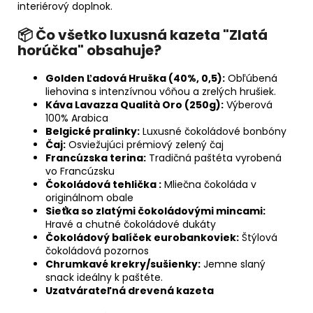
interiérový doplnok.
📦 Čo všetko luxusná kazeta "Zlatá
horúčka" obsahuje?
Golden Ľadová Hruška (40%, 0,5):
Obľúbená
liehovina s intenzívnou vôňou a zrelých hrušiek.
Káva Lavazza Qualità Oro (250g):
Výberová
100% Arabica
Belgické pralinky:
Luxusné čokoládové bonbóny
Čaj:
Osviežujúci prémiový zelený čaj
Francúzska terina:
Tradičná paštéta vyrobená
vo Francúzsku
Čokoládová tehlička :
Mliečna čokoláda v
originálnom obale
Sieťka so zlatými čokoládovými mincami:
Hravé a chutné čokoládové dukáty
Čokoládový balíček eurobankoviek:
Štýlová
čokoládová pozornos
Chrumkavé krekry/sušienky:
Jemne slaný
snack ideálny k paštéte.
Uzatvárateľná drevená kazeta