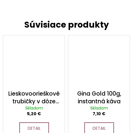
Lieskovoorieškové
Gina Gold 100g,
trubičky v dóze
instantná káva
Tradičná
Skladom
Skladom
5,20 €
7,10 €
receptúra |
Elegantné balenie
DETAIL
DETAIL