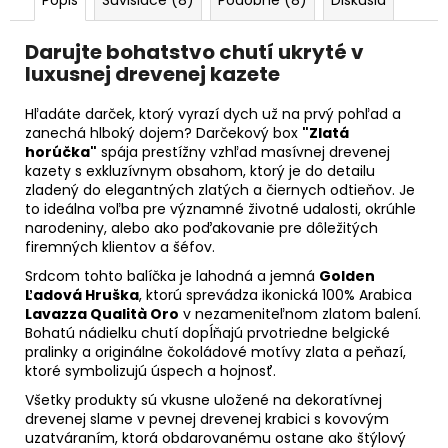
Darujte bohatstvo chutí ukryté v
luxusnej drevenej kazete
Hľadáte darček, ktorý vyrazí dych už na prvý pohľad a
zanechá hlboký dojem? Darčekový box
"Zlatá
horúčka"
spája prestížny vzhľad masívnej drevenej
kazety s exkluzívnym obsahom, ktorý je do detailu
zladený do elegantných zlatých a čiernych odtieňov. Je
to ideálna voľba pre významné životné udalosti, okrúhle
narodeniny, alebo ako poďakovanie pre dôležitých
firemných klientov a šéfov.
Srdcom tohto balíčka je lahodná a jemná
Golden
Ľadová Hruška
, ktorú sprevádza ikonická 100% Arabica
Lavazza Qualità Oro
v nezameniteľnom zlatom balení.
Bohatú nádielku chutí dopĺňajú prvotriedne belgické
pralinky a originálne čokoládové motívy zlata a peňazí,
ktoré symbolizujú úspech a hojnosť.
Všetky produkty sú vkusne uložené na dekoratívnej
drevenej slame v pevnej drevenej krabici s kovovým
uzatváraním, ktorá obdarovanému ostane ako štýlový