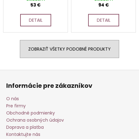
darčekový kôš s
53 €
94 €
borovičkou a
delikatesami
DETAIL
DETAIL
ZOBRAZIŤ VŠETKY PODOBNÉ PRODUKTY
Z
á
Informácie pre zákazníkov
p
ä
O nás
t
Pre firmy
i
Obchodné podmienky
e
Ochrana osobných údajov
Doprava a platba
Kontaktujte nás