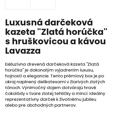
á
j
s
Luxusná darčeková
ť
kazeta "Zlatá horúčka"
?
s hruškovicou a kávou
Lavazza
HĽADAŤ
Exkluzívna drevená darčeková kazeta "Zlatá
horúčka" je dokonalým vyjadrením luxusu,
hojnosti a elegancie. Tento prémiový box je po
O
okraj naplnený delikatesami v žiarivých zlatých
d
tónoch. Výnimočný dojem dotvárajú hravé
p
čokolády v tvare zlatej tehličky a mincí. Ideálny
o
reprezentatívny darček k životnému jubileu
r
alebo pre obchodných partnerov.
ú