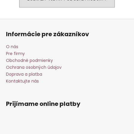
Z
á
Informácie pre zákazníkov
p
ä
O nás
t
Pre firmy
i
Obchodné podmienky
e
Ochrana osobných údajov
Doprava a platba
Kontaktujte nás
Prijímame online platby