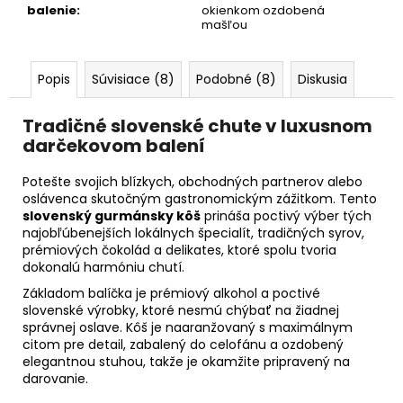
balenie
:
okienkom ozdobená
mašľou
Popis
Súvisiace (8)
Podobné (8)
Diskusia
Tradičné slovenské chute v luxusnom
darčekovom balení
Potešte svojich blízkych, obchodných partnerov alebo
oslávenca skutočným gastronomickým zážitkom. Tento
slovenský gurmánsky kôš
prináša poctivý výber tých
najobľúbenejších lokálnych špecialít, tradičných syrov,
prémiových čokolád a delikates, ktoré spolu tvoria
dokonalú harmóniu chutí.
Základom balíčka je prémiový alkohol a poctivé
slovenské výrobky, ktoré nesmú chýbať na žiadnej
správnej oslave. Kôš je naaranžovaný s maximálnym
citom pre detail, zabalený do celofánu a ozdobený
elegantnou stuhou, takže je okamžite pripravený na
darovanie.