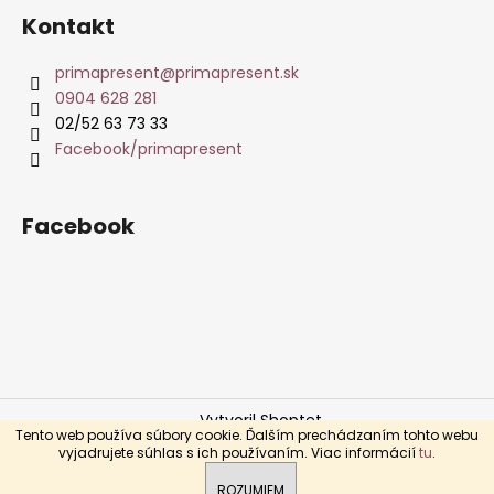
Kontakt
primapresent
@
primapresent.sk
0904 628 281
02/52 63 73 33
Facebook/primapresent
Facebook
Vytvoril Shoptet
Tento web používa súbory cookie. Ďalším prechádzaním tohto webu
Copyright 2026
primapresent.sk
. Všetky práva
vyjadrujete súhlas s ich používaním. Viac informácií
tu
.
vyhradené.
ROZUMIEM