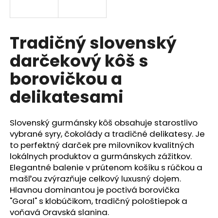
á
j
s
Tradičný slovenský
ť
darčekový kôš s
?
borovičkou a
delikatesami
HĽADAŤ
Slovenský gurmánsky kôš obsahuje starostlivo
vybrané syry, čokolády a tradičné delikatesy. Je
to perfektný darček pre milovníkov kvalitných
O
lokálnych produktov a gurmánskych zážitkov.
d
Elegantné balenie v prútenom košíku s rúčkou a
p
mašľou zvýrazňuje celkový luxusný dojem.
o
Hlavnou dominantou je poctivá borovička
r
"Goral" s klobúčikom, tradičný pološtiepok a
ú
voňavá Oravská slanina.