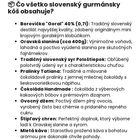
📦 Čo všetko slovenský gurmánsky
kôš obsahuje?
Borovička "Goral" 40% (0,7l):
Tradičný slovenský
destilát najvyššej kvality, zdobený originálnym mini
krojovým goralským klobúčikom.
Oravská slanina (cca 400g):
Výnimočne voňavá,
lahodná a poctivo vyúdená slanina pre skutočných
fajnšmekrov.
Tradičný slovenský syr Pološtiepok:
Obľúbený
polotvrdý údený syr s charakteristickou chuťou.
Pralinky Tatiana:
Tradičné a milované
čokoládové pralinky z jemnej mliečnej čokolády s
lieskovoorieškovou náplňou.
Čokoláda Handmade :
čokoláda z výberových
kakaových bôbov s prémiovým dizajnom.
Ovocný džem:
Poctivý džem plný ovocia,
vyrobený čisto bez chémie a pridaného repného
cukru.
Štipľavý chren:
Perfektný doplnok, ktorý výborne
ladí k Oravskej slanine a syrom.
Mletá káva :
Starostlivo pražená káva s bohatou
arómou pre dokonalé chvíle pohody.