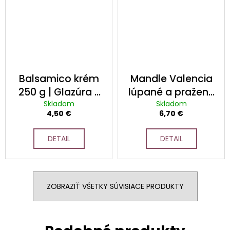
Balsamico krém
Mandle Valencia
250 g | Glazúra z
lúpané a pražené
balzamikového
Skladom
|výberové
Skladom
4,50 €
6,70 €
octu z Modeny
|
španielske
hustá glazúra z
mandle, pražené
DETAIL
DETAIL
octu Aceto
na oleji a solené
Balsamico di
Modena, 250 ml
ZOBRAZIŤ VŠETKY SÚVISIACE PRODUKTY