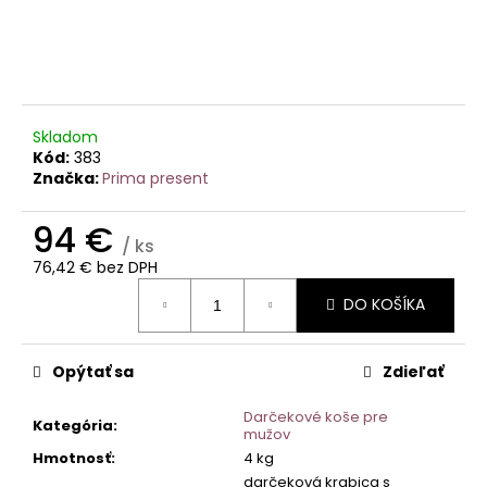
č
a
m
e
Skladom
DARČEKOVÁ
TRUHLICA
Kód:
383
OSLAVA
Značka:
Prima present
205
€
94 €
/ ks
76,42 € bez DPH
Jednotková
DO KOŠÍKA
cena:
Opýtať sa
Zdieľať
Darčekové koše pre
Kategória
:
mužov
Hmotnosť
:
4 kg
darčeková krabica s