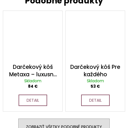
Darčekový kôš
Darčekový kôš Pre
Metaxa – luxusný
každého
darček s gréckou
Skladom
Skladom
84 €
53 €
brandy a
delikatesami
DETAIL
DETAIL
ZOBRAZIŤ VŠETKY PODOBNÉ PRODUKTY