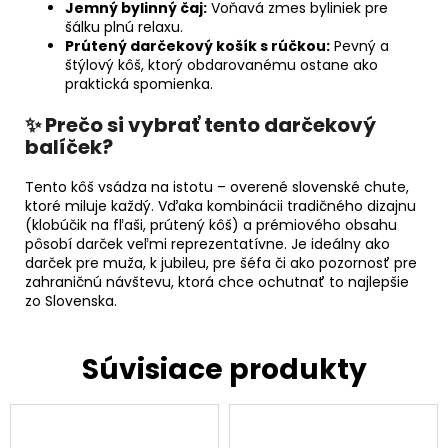
Jemný bylinný čaj:
Voňavá zmes byliniek pre
šálku plnú relaxu.
Prútený darčekový košík s rúčkou:
Pevný a
štýlový kôš, ktorý obdarovanému ostane ako
praktická spomienka.
✨ Prečo si vybrať tento darčekový
balíček?
Tento kôš vsádza na istotu – overené slovenské chute,
ktoré miluje každý. Vďaka kombinácii tradičného dizajnu
(klobúčik na fľaši, prútený kôš) a prémiového obsahu
pôsobí darček veľmi reprezentatívne. Je ideálny ako
darček pre muža, k jubileu, pre šéfa či ako pozornosť pre
zahraničnú návštevu, ktorá chce ochutnať to najlepšie
zo Slovenska.